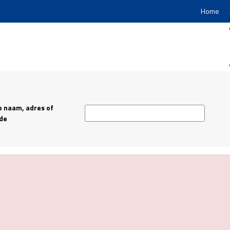
Home
p naam, adres of
de