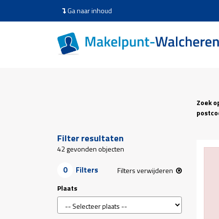
Ga naar inhoud
Zoek o
postco
Filter resultaten
42
gevonden objecten
0
Filters
Filters verwijderen
Plaats