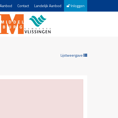
Aanbod
Contact
Landelijk Aanbod
Inloggen
Lijstweergave