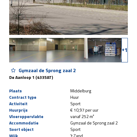
+
1
Gymzaal de Sprong zaal 2
De Aanloop 1 (4335AT)
Plaats
Middelburg
Contract type
Huur
Activiteit
Sport
Huurprijs
€ 10,97 per uur
Vloeroppervlakte
vanaf 252 m²
Accommodatie
Gymzaal de Sprong zaal 2
Soort object
Sport
Wijk
't Zand