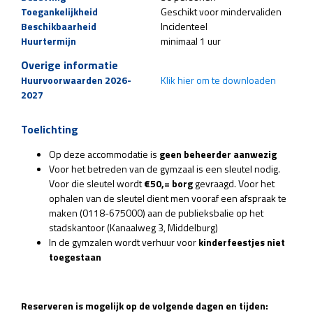
Toegankelijkheid
Geschikt voor mindervaliden
Beschikbaarheid
Incidenteel
Huurtermijn
minimaal 1 uur
Overige informatie
Huurvoorwaarden 2026-
Klik hier om te downloaden
2027
Toelichting
Op deze accommodatie is
geen beheerder aanwezig
Voor het betreden van de gymzaal is een sleutel nodig.
Voor die sleutel wordt
€50,= borg
gevraagd. Voor het
ophalen van de sleutel dient men vooraf een afspraak te
maken (0118-675000) aan de publieksbalie op het
stadskantoor (Kanaalweg 3, Middelburg)
In de gymzalen wordt verhuur voor
kinderfeestjes niet
toegestaan
Reserveren is mogelijk op de volgende dagen en tijden: