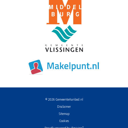
© 2026
GemeenteAanbod.nl
Disclaimer
Sitemap
Cookies
®
Proudly powered by:
Emixion