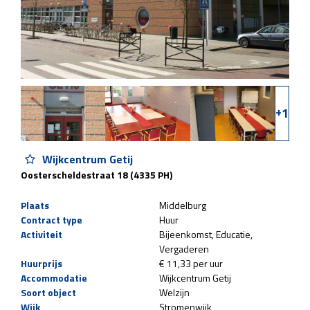
+
1
Wijkcentrum Getij
Oosterscheldestraat 18 (4335 PH)
Plaats
Middelburg
Contract type
Huur
Activiteit
Bijeenkomst
Educatie
Vergaderen
Huurprijs
€ 11,33 per uur
Accommodatie
Wijkcentrum Getij
Soort object
Welzijn
Wijk
Stromenwijk