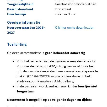
Toegankelijkheid
Geschikt voor mindervaliden
Beschikbaarheid
Incidenteel
Huurtermijn
minimaal 1 uur
Overige informatie
Huurvoorwaarden 2026-
Klik hier om te downloaden
2027
Toelichting
Op deze accommodatie is
geen beheerder aanwezig
Voor het betreden van de gymzaal is een sleutel nodig.
Voor die sleutel wordt
€50,= borg
gevraagd. Voor het
ophalen van de sleutel dient men vooraf een afspraak te
maken (0118-675000) aan de publieksbalie op het
stadskantoor (Kanaalweg 3, Middelburg)
In de gymzalen wordt verhuur voor
kinderfeestjes niet
toegestaan
Reserveren is mogelijk op de volgende dagen en tijden: