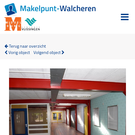
Terug naar overzicht
Vorig object
Volgend object