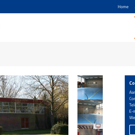
Home
Co
Aa
Co
Te
E-m
We