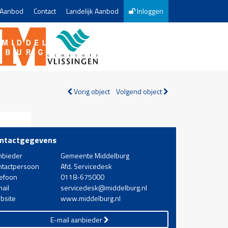
Aanbod
Contact
Landelijk Aanbod
Inloggen
Vorig object
Volgend object
ntactgegevens
nbieder
Gemeente Middelburg
ntactpersoon
Afd. Servicedesk
lefoon
0118-675000
ail
servicedesk@middelburg.nl
bsite
www.middelburg.nl
E-mail aanbieder