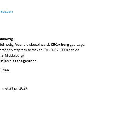
wnloaden
anwezig
el nodig. Voor die sleutel wordt
€50,= borg
gevraagd.
ooraf een afspraak te maken (0118-675000) aan de
 3, Middelburg)
stjes niet toegestaan
ijden:
 uur
 met 31 juli 2027.