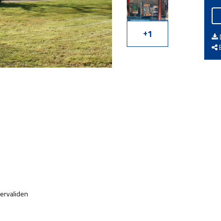
+
1
E
ervaliden