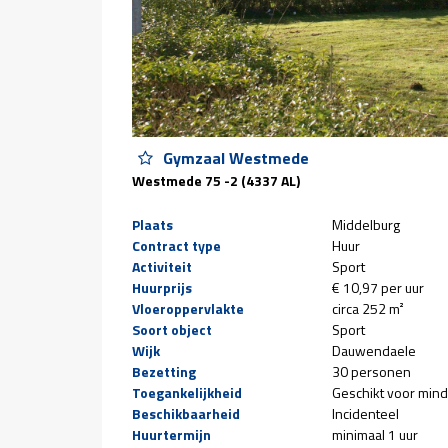
Gymzaal Westmede
Westmede 75 -2 (4337 AL)
Plaats
Middelburg
Contract type
Huur
Activiteit
Sport
Huurprijs
€ 10,97 per uur
Vloeroppervlakte
circa 252 m²
Soort object
Sport
Wijk
Dauwendaele
Bezetting
30 personen
Toegankelijkheid
Geschikt voor mind
Beschikbaarheid
Incidenteel
Huurtermijn
minimaal 1 uur