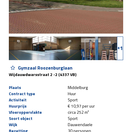
+
1
Gymzaal Roozenburglaan
Wijdauwdwarsstraat 2 -2 (4337 VB)
Plaats
Middelburg
Contract type
Huur
Activiteit
Sport
Huurprijs
€ 10,97 per uur
Vloeroppervlakte
circa 252 m²
Soort object
Sport
Wijk
Dauwendaele
Bezetting
30 personen