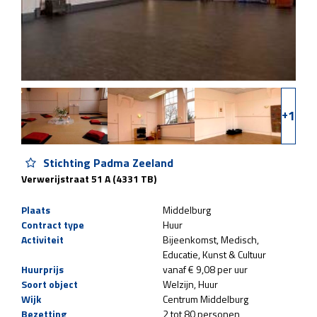
+
1
Stichting Padma Zeeland
Verwerijstraat 51 A (4331 TB)
Plaats
Middelburg
Contract type
Huur
Activiteit
Bijeenkomst
Medisch
Educatie
Kunst & Cultuur
Huurprijs
vanaf € 9,08 per uur
Soort object
Welzijn
Huur
Wijk
Centrum Middelburg
Bezetting
2 tot 80 personen